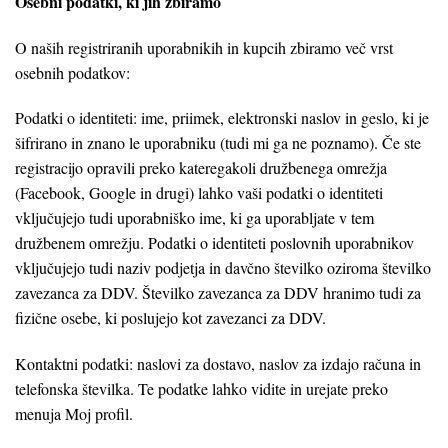
Osebni podatki, ki jih zbiramo
O naših registriranih uporabnikih in kupcih zbiramo več vrst
osebnih podatkov:
Podatki o identiteti: ime, priimek, elektronski naslov in geslo, ki je
šifrirano in znano le uporabniku (tudi mi ga ne poznamo). Če ste
registracijo opravili preko kateregakoli družbenega omrežja
(Facebook, Google in drugi) lahko vaši podatki o identiteti
vključujejo tudi uporabniško ime, ki ga uporabljate v tem
družbenem omrežju. Podatki o identiteti poslovnih uporabnikov
vključujejo tudi naziv podjetja in davčno številko oziroma številko
zavezanca za DDV. Številko zavezanca za DDV hranimo tudi za
fizične osebe, ki poslujejo kot zavezanci za DDV.
Kontaktni podatki: naslovi za dostavo, naslov za izdajo računa in
telefonska številka. Te podatke lahko vidite in urejate preko
menuja Moj profil.