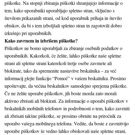
piškotke. Na stopnji zbiranja piškotki shranjujejo informacije o
tem, kako uporabniki uporabljajo spletno stran, vključno s
številom prikazanih strani, od kod uporabnik prihaja in število
obiskov, da bi s tem izboljšali spletno stran in zagotovili dobro
izkušnjo pri uporabnikih.
Kako zavrnem in izbrišem piškotke?
Piškotkov ne bomo uporabljali za zbiranje osebnih podatkov o
uporabnikih. Kakorkoli, če želite, lahko piškotke naše spletne
strani ali spletne strani katerekoli tretje osebe zavrnete ali
blokirate, tako da spremenite nastavitve brskalnika – za več
informacij glejte funkcijo “Pomoč” v vašem brskalniku. Prosimo
upoštevajte, da večina brskalnikov samodejno sprejema piškotke.
Če ne želite uporabe piškotkov, jih boste morda zato morali
aktivno zbrisati ali blokirati. Za informacije o uporabi piškotkov v
brskalnikih mobilnih telefonov in podrobnosti o tem, kako zavrniti
ali zbrisati takšne piškotke, se prosimo obrnite na priročnik za
uporabo vašega mobilnega telefona. Vedite, da boste z zavrnitvijo
uporabe piškotkov še vedno lahko obiskovali naše spletne strani,