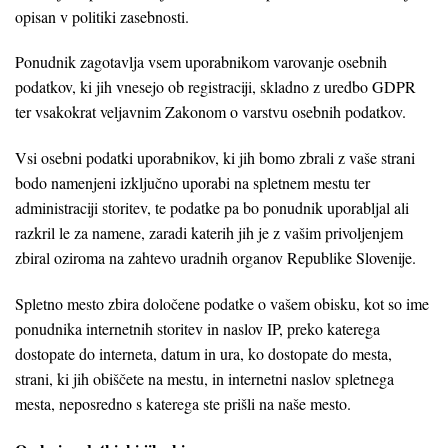
opisan v politiki zasebnosti.
Ponudnik zagotavlja vsem uporabnikom varovanje osebnih
podatkov, ki jih vnesejo ob registraciji, skladno z uredbo GDPR
ter vsakokrat veljavnim Zakonom o varstvu osebnih podatkov.
Vsi osebni podatki uporabnikov, ki jih bomo zbrali z vaše strani
bodo namenjeni izključno uporabi na spletnem mestu ter
administraciji storitev, te podatke pa bo ponudnik uporabljal ali
razkril le za namene, zaradi katerih jih je z vašim privoljenjem
zbiral oziroma na zahtevo uradnih organov Republike Slovenije.
Spletno mesto zbira določene podatke o vašem obisku, kot so ime
ponudnika internetnih storitev in naslov IP, preko katerega
dostopate do interneta, datum in ura, ko dostopate do mesta,
strani, ki jih obiščete na mestu, in internetni naslov spletnega
mesta, neposredno s katerega ste prišli na naše mesto.