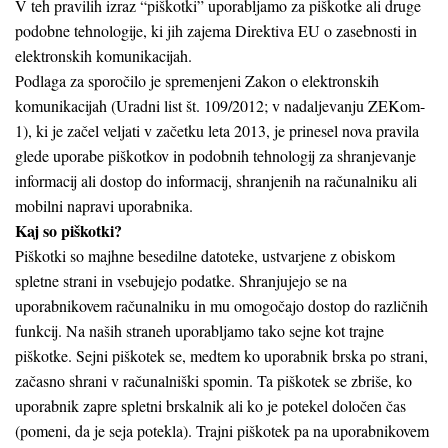
V teh pravilih izraz “piškotki” uporabljamo za piškotke ali druge
podobne tehnologije, ki jih zajema Direktiva EU o zasebnosti in
elektronskih komunikacijah.
Podlaga za sporočilo je spremenjeni Zakon o elektronskih
komunikacijah (Uradni list št. 109/2012; v nadaljevanju ZEKom-
1), ki je začel veljati v začetku leta 2013, je prinesel nova pravila
glede uporabe piškotkov in podobnih tehnologij za shranjevanje
informacij ali dostop do informacij, shranjenih na računalniku ali
mobilni napravi uporabnika.
Kaj so piškotki?
Piškotki so majhne besedilne datoteke, ustvarjene z obiskom
spletne strani in vsebujejo podatke. Shranjujejo se na
uporabnikovem računalniku in mu omogočajo dostop do različnih
funkcij. Na naših straneh uporabljamo tako sejne kot trajne
piškotke. Sejni piškotek se, medtem ko uporabnik brska po strani,
začasno shrani v računalniški spomin. Ta piškotek se zbriše, ko
uporabnik zapre spletni brskalnik ali ko je potekel določen čas
(pomeni, da je seja potekla). Trajni piškotek pa na uporabnikovem