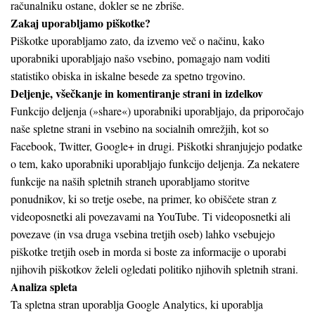
računalniku ostane, dokler se ne zbriše.
Zakaj uporabljamo piškotke?
Piškotke uporabljamo zato, da izvemo več o načinu, kako
uporabniki uporabljajo našo vsebino, pomagajo nam voditi
statistiko obiska in iskalne besede za spetno trgovino.
Deljenje, všečkanje in komentiranje strani in izdelkov
Funkcijo deljenja (»share«) uporabniki uporabljajo, da priporočajo
naše spletne strani in vsebino na socialnih omrežjih, kot so
Facebook, Twitter, Google+ in drugi. Piškotki shranjujejo podatke
o tem, kako uporabniki uporabljajo funkcijo deljenja. Za nekatere
funkcije na naših spletnih straneh uporabljamo storitve
ponudnikov, ki so tretje osebe, na primer, ko obiščete stran z
videoposnetki ali povezavami na YouTube. Ti videoposnetki ali
povezave (in vsa druga vsebina tretjih oseb) lahko vsebujejo
piškotke tretjih oseb in morda si boste za informacije o uporabi
njihovih piškotkov želeli ogledati politiko njihovih spletnih strani.
Analiza spleta
Ta spletna stran uporablja Google Analytics, ki uporablja