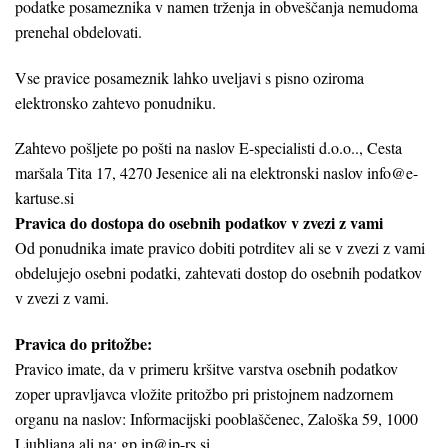
podatke posameznika v namen trženja in obveščanja nemudoma
prenehal obdelovati.
Vse pravice posameznik lahko uveljavi s pisno oziroma
elektronsko zahtevo ponudniku.
Zahtevo pošljete po pošti na naslov E-specialisti d.o.o.., Cesta
maršala Tita 17, 4270 Jesenice ali na elektronski naslov info@e-
kartuse.si
Pravica do dostopa do osebnih podatkov v zvezi z vami
Od ponudnika imate pravico dobiti potrditev ali se v zvezi z vami
obdelujejo osebni podatki, zahtevati dostop do osebnih podatkov
v zvezi z vami.
Pravica do pritožbe:
Pravico imate, da v primeru kršitve varstva osebnih podatkov
zoper upravljavca vložite pritožbo pri pristojnem nadzornem
organu na naslov: Informacijski pooblaščenec, Zaloška 59, 1000
Ljubljana ali na: gp.ip@ip-rs.si.