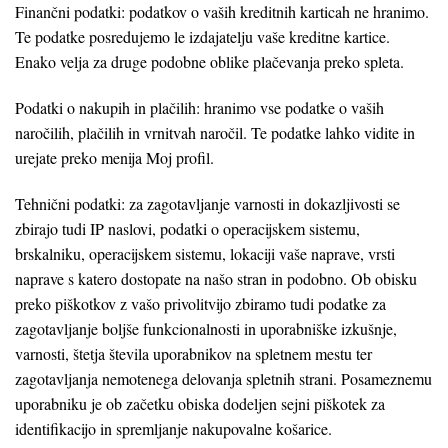
Finančni podatki: podatkov o vaših kreditnih karticah ne hranimo.
Te podatke posredujemo le izdajatelju vaše kreditne kartice.
Enako velja za druge podobne oblike plačevanja preko spleta.
Podatki o nakupih in plačilih: hranimo vse podatke o vaših
naročilih, plačilih in vrnitvah naročil. Te podatke lahko vidite in
urejate preko menija Moj profil.
Tehnični podatki: za zagotavljanje varnosti in dokazljivosti se
zbirajo tudi IP naslovi, podatki o operacijskem sistemu,
brskalniku, operacijskem sistemu, lokaciji vaše naprave, vrsti
naprave s katero dostopate na našo stran in podobno. Ob obisku
preko piškotkov z vašo privolitvijo zbiramo tudi podatke za
zagotavljanje boljše funkcionalnosti in uporabniške izkušnje,
varnosti, štetja števila uporabnikov na spletnem mestu ter
zagotavljanja nemotenega delovanja spletnih strani. Posameznemu
uporabniku je ob začetku obiska dodeljen sejni piškotek za
identifikacijo in spremljanje nakupovalne košarice.