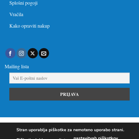
Splošni pogoji
Vračila
Kako opraviti nakup
Mailing lista
Visa
PayPal
Stripe
MasterCard
Visa
Stran uporablja piškotke za nemoteno uporabo strani.
Electron
nastavitvah piškotkov