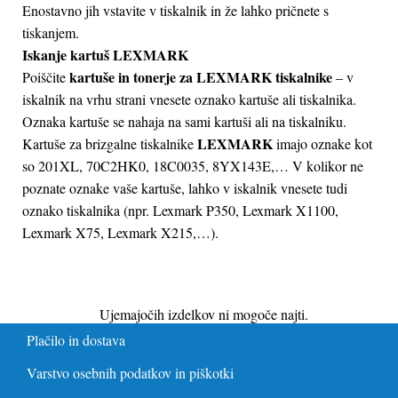
Enostavno jih vstavite v tiskalnik in že lahko pričnete s
tiskanjem.
Iskanje kartuš LEXMARK
kartuše in tonerje za LEXMARK tiskalnike
Poiščite
– v
iskalnik na vrhu strani vnesete oznako kartuše ali tiskalnika.
Oznaka kartuše se nahaja na sami kartuši ali na tiskalniku.
LEXMARK
Kartuše za brizgalne tiskalnike
imajo oznake kot
so 201XL, 70C2HK0, 18C0035, 8YX143E,… V kolikor ne
poznate oznake vaše kartuše, lahko v iskalnik vnesete tudi
oznako tiskalnika (npr. Lexmark P350, Lexmark X1100,
Lexmark X75, Lexmark X215,…).
Ujemajočih izdelkov ni mogoče najti.
Plačilo in dostava
Varstvo osebnih podatkov in piškotki