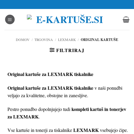
Skoči
na
vsebino
DOMOV
/
TRGOVINA
/
LEXMARK
/
ORIGINAL KARTUŠE
FILTRIRAJ
Original kartuše za LEXMARK tiskalnike
Original kartuše za LEXMARK tiskalnike
v naši ponudbi
veljajo za kvalitetne, obstojne in zanesljive.
kompleti kartuš in tonerjev
Pestro ponudbo dopolnjujejo tudi
za LEXMARK
.
LEXMARK
Vse kartuše in tonerji za tiskalnike
vsebujejo čipe.