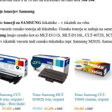
je tonerjev Samsung
tonerji za SAMSUNG
ite
tiskalnike – v iskalnik na vrhu
 vnesete oznako tonerja ali tiskalnika. Oznaka tonerja se nahaja na samem
ung
imajo oznako kot so MLT-D111S, MLT-D116L, CLT-4072S, SCX-4
 v iskalnik vnesete tudi oznako tiskalnika (npr. Samsung M2020, S
-23%
 Samsung CLT-
Toner Samsung MLT-
Toner Samsung CLT-
 črna, original /
D1092S črna, original
Y404S rumena, original
aja – Brez škatle
Izvirna
51,45
€
Trenutna
Izvirna
61,60
€
Trenutna
69,46
€
€
79,56
€
z DDV
z DDV
z DDV
cena
cena
cena
cena