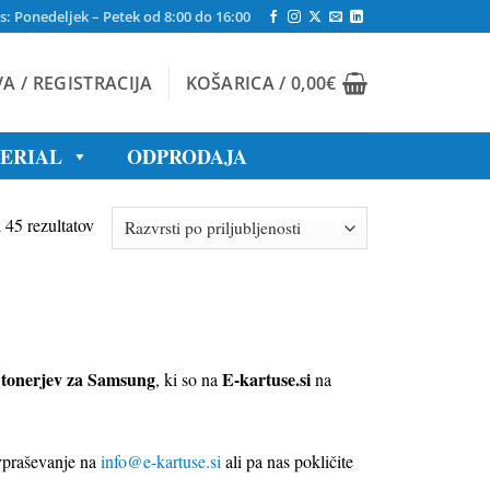
s: Ponedeljek – Petek od 8:00 do 16:00
VA / REGISTRACIJA
KOŠARICA /
0,00
€
TERIAL
ODPRODAJA
Razvrščeno
 45 rezultatov
po
priljubljenosti
 tonerjev za Samsung
E-kartuse.si
, ki so na
na
.
vpraševanje na
info@e-kartuse.si
ali pa nas pokličite