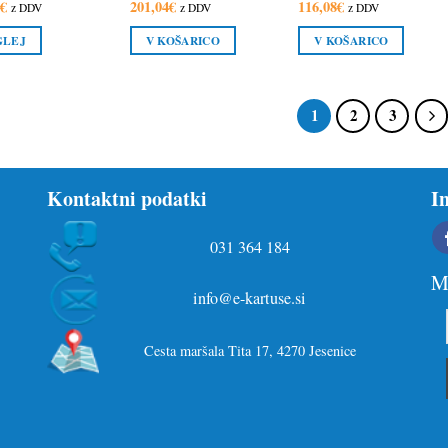
8
€
201,04
€
116,08
€
z DDV
z DDV
z DDV
GLEJ
V KOŠARICO
V KOŠARICO
1
2
3
Kontaktni podatki
I
031 364 184
Ma
info@e-kartuse.si
Cesta maršala Tita 17, 4270 Jesenice