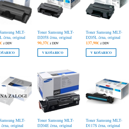
 Samsung MLT-
Toner Samsung MLT-
Toner Samsung MLT-
 črna, original
D205S črna, original
D205L črna, original
4
€
90,37
€
137,90
€
z DDV
z DDV
z DDV
OŠARICO
V KOŠARICO
V KOŠARICO
 NA ZALOGI
 Samsung MLT-
Toner Samsung MLT-
Toner Samsung MLT-
črna, original
D204E črna, original
D117S črna, original