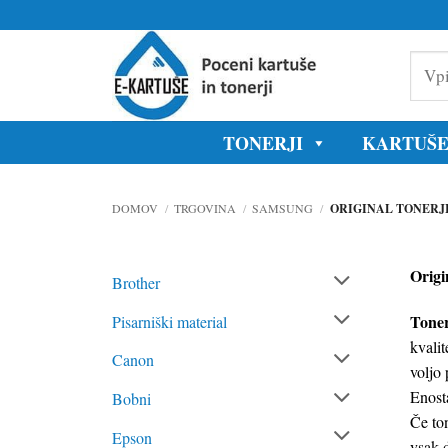
Skoči
na
Vpišite
vsebino
model
tiskaln
ali
oznako
TONERJI
KARTUŠ
kartuše
DOMOV
/
TRGOVINA
/
SAMSUNG
/
ORIGINAL TONERJ
Origi
Brother
Toner
Pisarniški material
kvalit
Canon
voljo 
Enosta
Bobni
Če to
Epson
vsak 