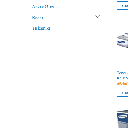
V K
Akcije Original
Ricoh
Tiskalniki
Toner
K404S 
69,46
V K