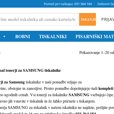
Pomoč pri nakupu: 031 364 184
Delovni ča
PRIJA
ISKANJE
ika
E
BOBNI
TISKALNIKI
PISARNIŠKI MA
/tonerja
Prikazovanje 1–20 od
I
nal tonerji za SAMSUNG tiskalnike
ji za Samsung
tiskalnike v naši ponudbi veljajo za
kompleti
etne, obstojne in zanesljive. Pestro ponudbo dopolnjujejo tudi
SAMSUNG
po ugodnih cenah. Vsi tonerji za tiskalnike
vsebujejo čipe
vno jih vstavite v tiskalnik in že lahko pričnete s tiskanjem.
nerja SAMSUNG za tiskalnik v našem iskalniku ne najdete, pošljite po
031 364 184
delavnik med 8 in 16 uro na telefonsko številko
.