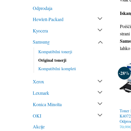
Odprodaja
Iskan
Hewlett-Packard
Poišč
Kyocera
strani
Sams
Samsung
lahko
Kompatibilni tonerji
Original tonerji
Kompatibilni kompleti
-28%
Xerox
Lexmark
Konica Minolta
Toner
OKI
K4072S
Odprod
Akcije
70,99