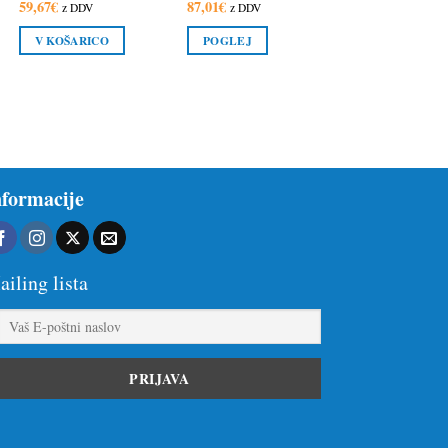
59,67
€
87,01
€
z DDV
z DDV
V KOŠARICO
POGLEJ
nformacije
iling lista