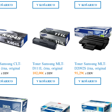
je
je:
je
je:
OŠARICO
V KOŠARICO
V KOŠARICO
bila:
51,45€.
bila:
61,60€.
70,99€.
79,56€.
 Samsung CLT-
Toner Samsung MLT-
Toner Samsung MLT-
črna, original
D111L črna, original
D2092S črna, original
€
102,00
€
91,29
€
z DDV
z DDV
z DDV
OŠARICO
V KOŠARICO
V KOŠARICO