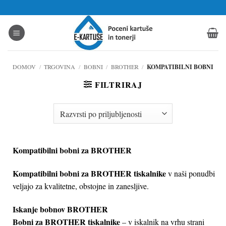
Skoči
na
vsebino
DOMOV
/
TRGOVINA
/
BOBNI
/
BROTHER
/
KOMPATIBILNI BOBNI
FILTRIRAJ
Kompatibilni bobni za BROTHER
Kompatibilni bobni za BROTHER tiskalnike
v naši ponudbi
veljajo za kvalitetne, obstojne in zanesljive.
Iskanje bobnov BROTHER
Bobni za BROTHER tiskalnike
– v iskalnik na vrhu strani