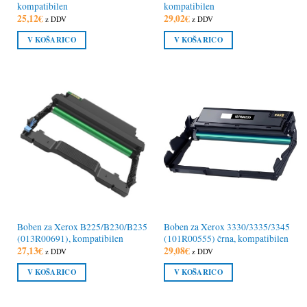
kompatibilen
kompatibilen
25,12
€
29,02
€
z DDV
z DDV
V KOŠARICO
V KOŠARICO
Boben za Xerox B225/B230/B235
Boben za Xerox 3330/3335/3345
(013R00691), kompatibilen
(101R00555) črna, kompatibilen
27,13
€
29,08
€
z DDV
z DDV
V KOŠARICO
V KOŠARICO