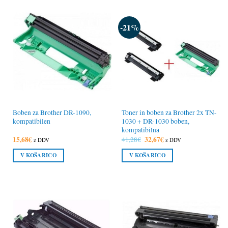
-21%
Boben za Brother DR-1090,
Toner in boben za Brother 2x TN-
kompatibilen
1030 + DR-1030 boben,
kompatibilna
15,68
€
Izvirna
32,67
€
Trenutna
41,28
€
z DDV
z DDV
cena
cena
je
je:
V KOŠARICO
V KOŠARICO
bila:
32,67€.
41,28€.