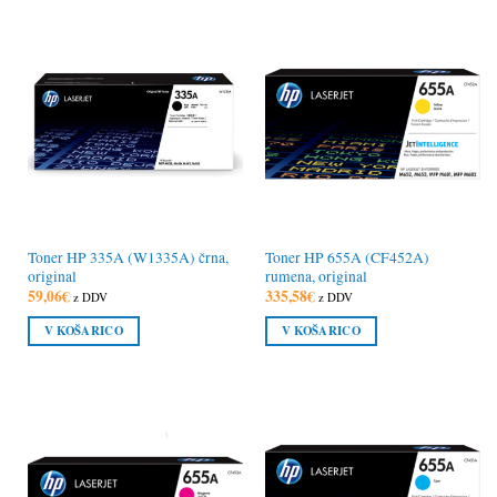
Toner HP 335A (W1335A) črna,
Toner HP 655A (CF452A)
original
rumena, original
59,06
€
335,58
€
z DDV
z DDV
V KOŠARICO
V KOŠARICO