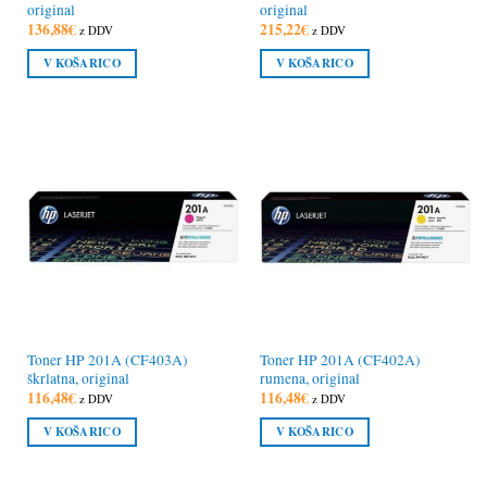
original
original
136,88
€
215,22
€
z DDV
z DDV
V KOŠARICO
V KOŠARICO
Toner HP 201A (CF403A)
Toner HP 201A (CF402A)
škrlatna, original
rumena, original
116,48
€
116,48
€
z DDV
z DDV
V KOŠARICO
V KOŠARICO