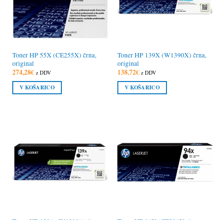
Toner HP 55X (CE255X) črna,
Toner HP 139X (W1390X) črna,
original
original
274,28
€
138,72
€
z DDV
z DDV
V KOŠARICO
V KOŠARICO