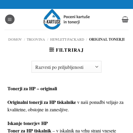
Skoči
na
vsebino
DOMOV
/
TRGOVINA
/
HEWLETT-PACKARD
/
ORIGINAL TONERJI
FILTRIRAJ
Tonerji za HP – originali
Originalni tonerji za HP tiskalnike
v naši ponudbi veljajo za
kvalitetne, obstojne in zanesljive.
Iskanje tonerjev HP
Toner za HP tiskalnik
– v iskalnik na vrhu strani vnesete