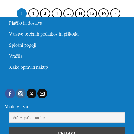
1
2
3
4
…
14
15
16
Plačilo in dostava
Varstvo osebnih podatkov in piškotki
Splošni pogoji
Vračila
Kako opraviti nakup
Mailing lista