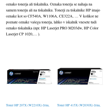
oznako tonerja ali tiskalnika. Oznaka tonerja se nahaja na
samem tonerju ali na tiskalniku. Tonerji za tiskalnike HP imajo
oznake kot so CF540A, W1106A, CE322A, … V kolikor ne
poznate oznake vašega tonerja, lahko v iskalnik vnesete tudi
oznako tiskalnika (npr. HP Laserjet PRO M203dw, HP Color
Laserjet CP 1020,… ).
Toner HP 207X (W2210X) črna,
Toner HP 415X (W2030X) črna,