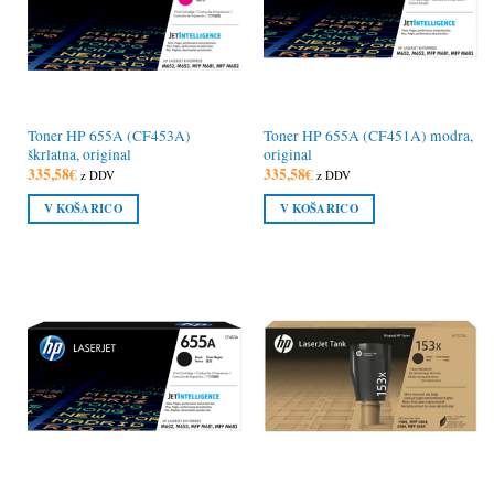
Toner HP 655A (CF453A)
Toner HP 655A (CF451A) modra,
škrlatna, original
original
335,58
€
335,58
€
z DDV
z DDV
V KOŠARICO
V KOŠARICO