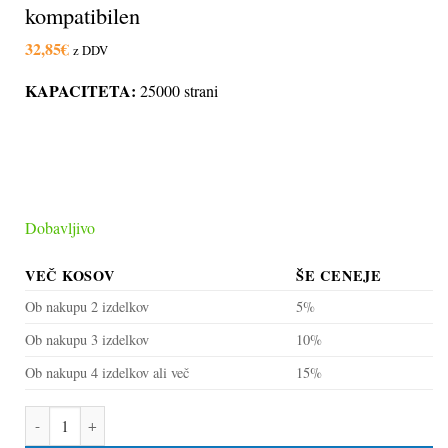
kompatibilen
32,85
€
z DDV
KAPACITETA:
25000 strani
Dobavljivo
VEČ KOSOV
ŠE CENEJE
Ob nakupu 2 izdelkov
5%
Ob nakupu 3 izdelkov
10%
Ob nakupu 4 izdelkov ali več
15%
Boben za Lexmark E120 (12026XW) kompatibilen količina