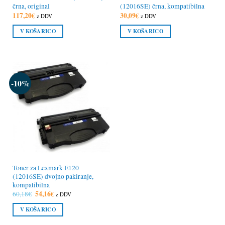
črna, original
(12016SE) črna, kompatibilna
117,20
€
30,09
€
z DDV
z DDV
V KOŠARICO
V KOŠARICO
-10%
Toner za Lexmark E120
(12016SE) dvojno pakiranje,
kompatibilna
Izvirna
54,16
€
Trenutna
60,18
€
z DDV
cena
cena
je
je:
V KOŠARICO
bila:
54,16€.
60,18€.