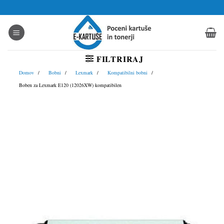
Skoči
na
vsebino
FILTRIRAJ
Domov
Bobni
Lexmark
Kompatibilni bobni
Boben za Lexmark E120 (12026XW) kompatibilen