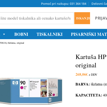
Pomoč pri nakupu: 031 364 184
Delovni ča
PRIJA
ISKANJE
ika
E
BOBNI
TISKALNIKI
PISARNIŠKI MA
/tonerja
063A) škrlatna, original
Kartuša HP 
original
268,06
€
z DDV
BARVA:
škrlatna (
KAPACITETA:
40