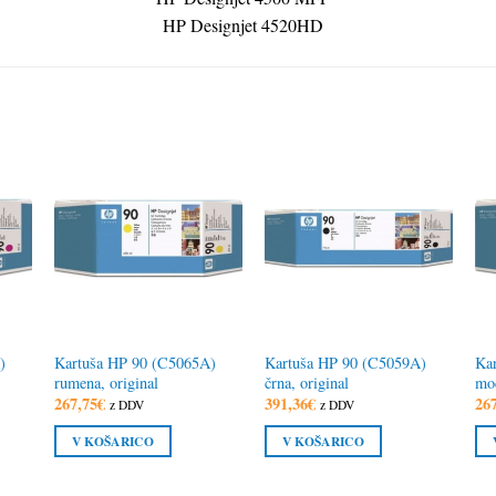
HP Designjet 4520HD
)
Kartuša HP 90 (C5065A)
Kartuša HP 90 (C5059A)
Ka
rumena, original
črna, original
mod
267,75
€
391,36
€
26
z DDV
z DDV
V KOŠARICO
V KOŠARICO