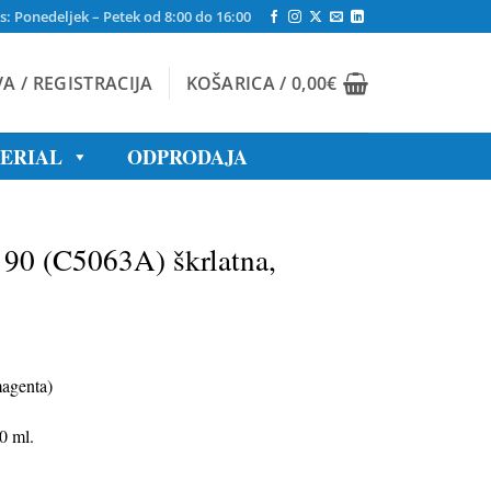
s: Ponedeljek – Petek od 8:00 do 16:00
VA / REGISTRACIJA
KOŠARICA /
0,00
€
TERIAL
ODPRODAJA
90 (C5063A) škrlatna,
magenta)
0 ml.