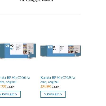
rtuša HP 90 (C5061A)
Kartuša HP 90 (C5058A)
ra, original
črna, original
7,75
€
234,80
€
z DDV
z DDV
V KOŠARICO
V KOŠARICO