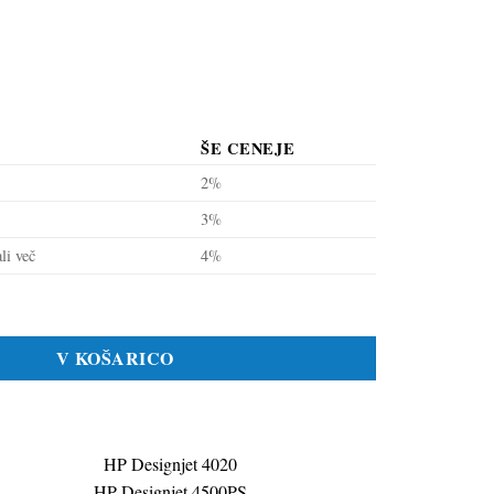
ŠE CENEJE
2%
3%
li več
4%
) škrlatna, original količina
V KOŠARICO
HP Designjet 4020
HP Designjet 4500PS