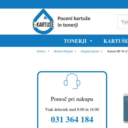
Skoči
na
Vpišite
vsebino
model
tiskaln
ali
oznako
TONERJI
KARTUŠ
kartuše
Domov
Hewlett-Packard
Original kartuše
Kartuša HP 90 (C5
Pomoč pri nakupu
Vsak delavnik med 8:00 in 16:00
031 364 184