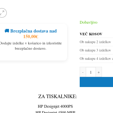
Dobavljivo
🚚 Brezplačna dostava nad
VEČ KOSOV
150,00
€
Ob nakupu 2 izdelkov
Dodajte izdelke v košarico in izkoristite
brezplačno dostavo.
Ob nakupu 3 izdelkov
Ob nakupu 4 izdelkov a
Kartuša HP 90 (C5063A
ZA TISKALNIKE:
HP Designjet 4000PS
HP Designjet 4500 MFP