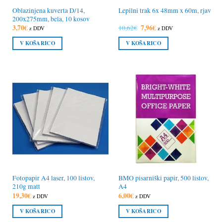
Oblazinjena kuverta D/14,
Lepilni trak 6x 48mm x 60m, rjav
200x275mm, bela, 10 kosov
3,70
€
Izvirna
7,96
€
Trenutna
10,62
€
z DDV
z DDV
cena
cena
je
je:
V KOŠARICO
V KOŠARICO
bila:
7,96€.
10,62€.
Fotopapir A4 laser, 100 listov,
BMO pisarniški papir, 500 listov,
210g matt
A4
19,30
€
6,00
€
z DDV
z DDV
V KOŠARICO
V KOŠARICO