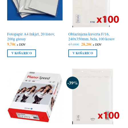
Fotopapir A4 Inkjet, 20 listov,
Oblazinjena kuverta F/16,
200g glossy
240x350mm, bela, 100 kosov
9,70
€
Izvirna
28,20
€
Trenutna
47,00
€
z DDV
z DDV
cena
cena
je
je:
V KOŠARICO
V KOŠARICO
bila:
28,20€.
47,00€.
-39%