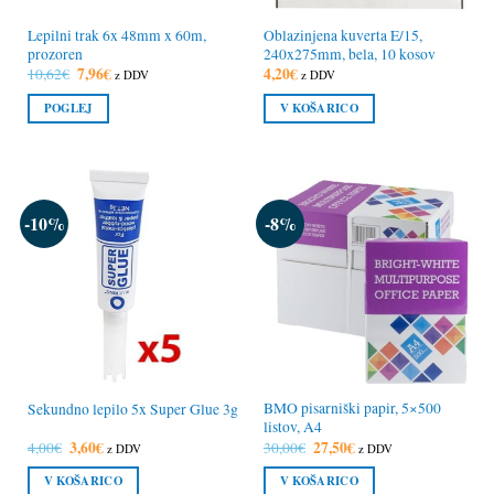
Lepilni trak 6x 48mm x 60m,
Oblazinjena kuverta E/15,
prozoren
240x275mm, bela, 10 kosov
Izvirna
7,96
€
Trenutna
4,20
€
10,62
€
z DDV
z DDV
cena
cena
je
je:
POGLEJ
V KOŠARICO
bila:
7,96€.
10,62€.
-10%
-8%
BMO pisarniški papir, 5×500
Sekundno lepilo 5x Super Glue 3g
listov, A4
Izvirna
3,60
€
Trenutna
Izvirna
27,50
€
Trenutna
4,00
€
30,00
€
z DDV
z DDV
cena
cena
cena
cena
je
je:
je
je:
V KOŠARICO
V KOŠARICO
bila:
3,60€.
bila:
27,50€.