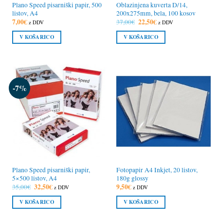
Plano Speed pisarniški papir, 500
Oblazinjena kuverta D/14,
listov, A4
200x275mm, bela, 100 kosov
7,00
€
Izvirna
22,50
€
Trenutna
37,00
€
z DDV
z DDV
cena
cena
je
je:
V KOŠARICO
V KOŠARICO
bila:
22,50€.
37,00€.
-7%
Plano Speed pisarniški papir,
Fotopapir A4 Inkjet, 20 listov,
5×500 listov, A4
180g glossy
Izvirna
32,50
€
Trenutna
9,50
€
35,00
€
z DDV
z DDV
cena
cena
je
je:
V KOŠARICO
V KOŠARICO
bila:
32,50€.
35,00€.