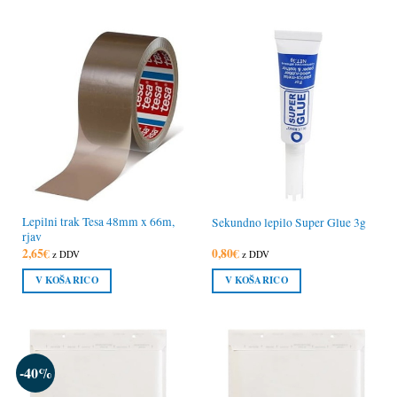
Lepilni trak Tesa 48mm x 66m,
Sekundno lepilo Super Glue 3g
rjav
2,65
€
0,80
€
z DDV
z DDV
V KOŠARICO
V KOŠARICO
-40%