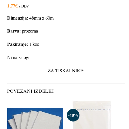
1,77
€
z DDV
Dimenzija:
48mm x 60m
Barva:
prozorna
Pakiranje:
1 kos
Ni na zalogi
ZA TISKALNIKE:
POVEZANI IZDELKI
-40%