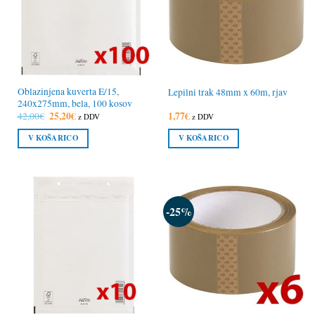
Oblazinjena kuverta E/15,
Lepilni trak 48mm x 60m, rjav
240x275mm, bela, 100 kosov
Izvirna
25,20
€
Trenutna
1,77
€
42,00
€
z DDV
z DDV
cena
cena
je
je:
V KOŠARICO
V KOŠARICO
bila:
25,20€.
42,00€.
-25%