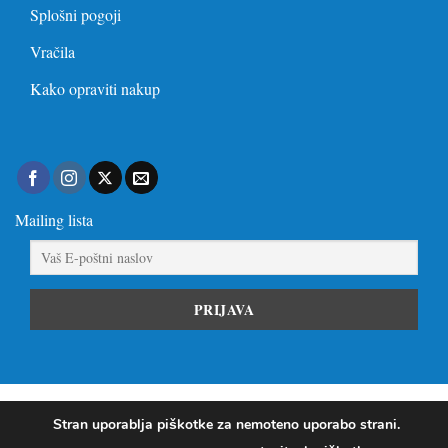
Splošni pogoji
Vračila
Kako opraviti nakup
Mailing lista
Visa
PayPal
Stripe
MasterCard
Visa
Stran uporablja piškotke za nemoteno uporabo strani.
Electron