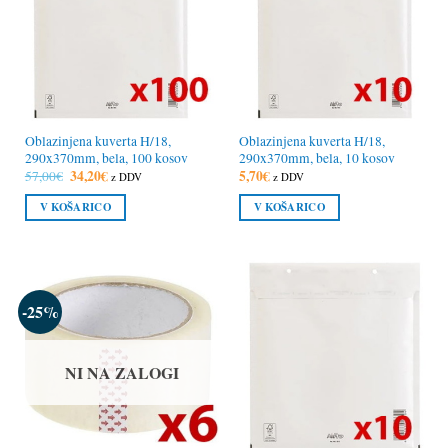
Oblazinjena kuverta H/18,
Oblazinjena kuverta H/18,
290x370mm, bela, 100 kosov
290x370mm, bela, 10 kosov
Izvirna
34,20
€
Trenutna
5,70
€
57,00
€
z DDV
z DDV
cena
cena
je
je:
V KOŠARICO
V KOŠARICO
bila:
34,20€.
57,00€.
-25%
NI NA ZALOGI