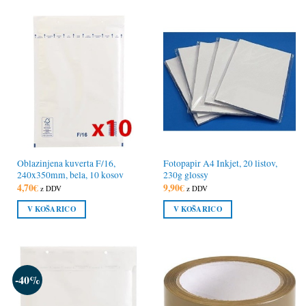
Oblazinjena kuverta F/16,
Fotopapir A4 Inkjet, 20 listov,
240x350mm, bela, 10 kosov
230g glossy
4,70
€
9,90
€
z DDV
z DDV
V KOŠARICO
V KOŠARICO
-40%