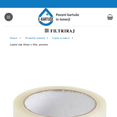
Skoči
na
vsebino
FILTRIRAJ
Domov
Pisarniški material
Lepila in trakovi
Lepilni trak 48mm x 60m, prozoren