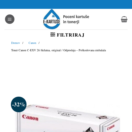
Skoči
na
vsebino
FILTRIRAJ
Domov
Canon
Toner Canon C-EXV 26 škrlatna, original / Odprodaja – Poškodovana embalaža
-32%