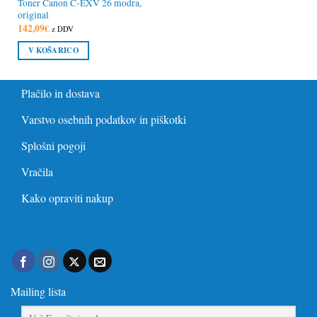
Toner Canon C-EXV 26 modra,
original
142,09
€
z DDV
V KOŠARICO
Plačilo in dostava
Varstvo osebnih podatkov in piškotki
Splošni pogoji
Vračila
Kako opraviti nakup
Mailing lista