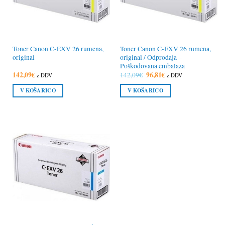
Toner Canon C-EXV 26 rumena,
Toner Canon C-EXV 26 rumena,
original
original / Odprodaja –
Poškodovana embalaža
142,09
€
Izvirna
96,81
€
Trenutna
142,09
€
z DDV
z DDV
cena
cena
je
je:
V KOŠARICO
V KOŠARICO
bila:
96,81€.
142,09€.