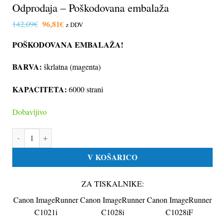
Odprodaja – Poškodovana embalaža
Izvirna
96,81
€
Trenutna
142,09
€
z DDV
cena
cena
je
je:
POŠKODOVANA EMBALAŽA!
bila:
96,81€.
142,09€.
BARVA:
škrlatna (magenta)
KAPACITETA:
6000 strani
Dobavljivo
Toner Canon C-EXV 26 škrlatna, original / Odprodaja – Poškodovana
V KOŠARICO
ZA TISKALNIKE:
Canon ImageRunner
Canon ImageRunner
Canon ImageRunner
C1021i
C1028i
C1028iF