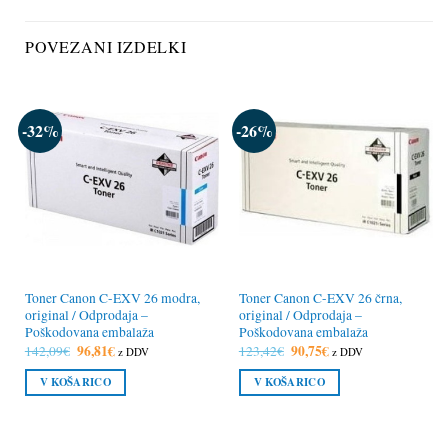
POVEZANI IZDELKI
-32%
-26%
Toner Canon C-EXV 26 modra,
Toner Canon C-EXV 26 črna,
original / Odprodaja –
original / Odprodaja –
Poškodovana embalaža
Poškodovana embalaža
Izvirna
96,81
€
Trenutna
Izvirna
90,75
€
Trenutna
142,09
€
123,42
€
z DDV
z DDV
cena
cena
cena
cena
je
je:
je
je:
V KOŠARICO
V KOŠARICO
bila:
96,81€.
bila:
90,75€.
142,09€.
123,42€.