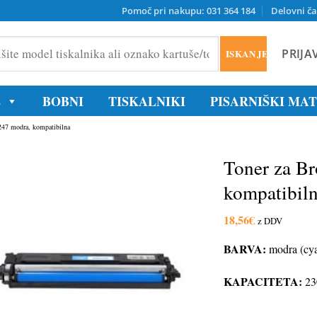
Pomoč pri nakupu: 031 364 184
Delovni ča
PRIJA
ISKANJE
ika
E
BOBNI
TISKALNIKI
PISARNIŠKI MA
/tonerja
247 modra, kompatibilna
Toner za B
kompatibil
18,56
€
z DDV
BARVA:
modra (cy
KAPACITETA:
23