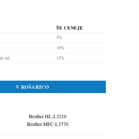
ŠE CENEJE
5%
10%
li več
15%
247 modra, kompatibilna količina
V KOŠARICO
Brother HL-L3210
Brother MFC-L3770