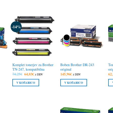
-14%
Komplet tonerjev za Brother
Boben Brother DR-243
Ton
TN-247, kompatibilna
original
ori
Izvirna
64,03
€
Trenutna
145,96
€
62,
74,25
€
z DDV
z DDV
cena
cena
je
je:
V KOŠARICO
V KOŠARICO
bila:
64,03€.
74,25€.