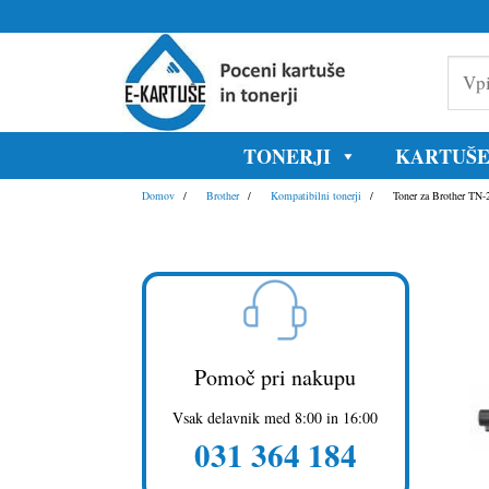
Skoči
na
Vpišite
vsebino
model
tiskaln
ali
oznako
TONERJI
KARTUŠ
kartuše
Domov
Brother
Kompatibilni tonerji
Toner za Brother TN-
Pomoč pri nakupu
Vsak delavnik med 8:00 in 16:00
031 364 184