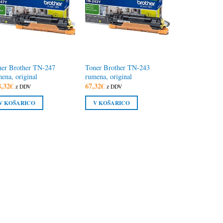
ner Brother TN-247
Toner Brother TN-243
ena, original
rumena, original
8,32
€
67,32
€
z DDV
z DDV
V KOŠARICO
V KOŠARICO