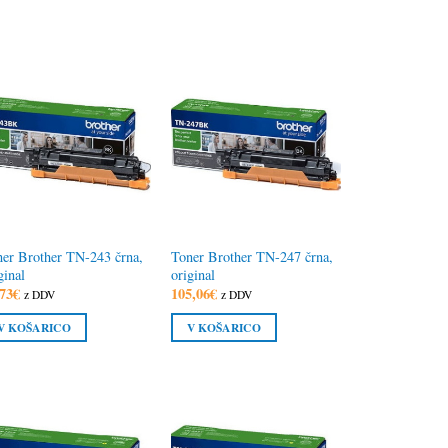
er Brother TN-243 črna,
Toner Brother TN-247 črna,
ginal
original
73
€
105,06
€
z DDV
z DDV
V KOŠARICO
V KOŠARICO