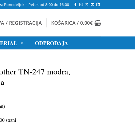
s: Ponedeljek – Petek od 8:00 do 16:00
VA / REGISTRACIJA
KOŠARICA /
0,00
€
TERIAL
ODPRODAJA
rother TN-247 modra,
na
an)
00 strani