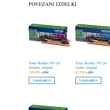
POVEZANI IZDELKI
Toner Brother TN-247
Toner Brother TN-243
škrlatna, original
modra, original
118,32
€
67,32
€
z DDV
z DDV
V KOŠARICO
V KOŠARICO