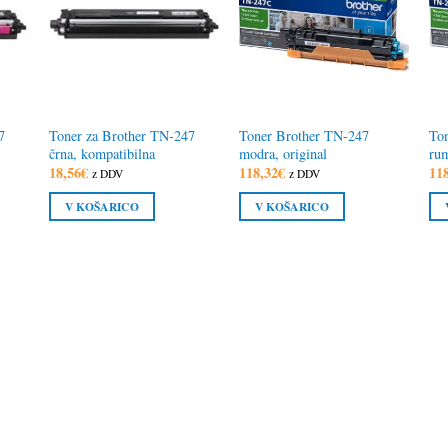
7
Toner za Brother TN-247
Toner Brother TN-247
To
črna, kompatibilna
modra, original
rum
18,56
€
118,32
€
11
z DDV
z DDV
V KOŠARICO
V KOŠARICO