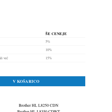
ŠE CENEJE
5%
10%
li več
15%
423 modra, kompatibilna količina
V KOŠARICO
Brother HL L8250 CDN
Brother HL L8350 CDWT