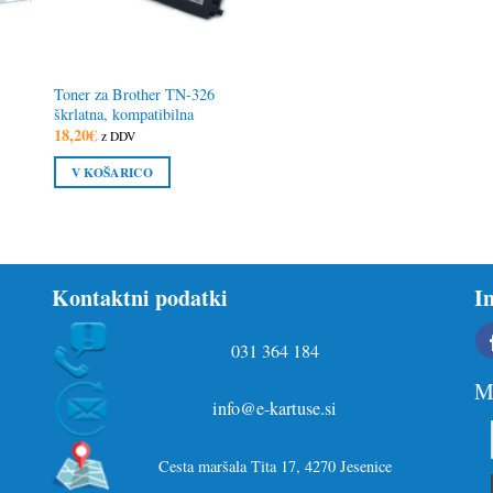
Toner za Brother TN-326
škrlatna, kompatibilna
18,20
€
z DDV
V KOŠARICO
Kontaktni podatki
I
031 364 184
Ma
info@e-kartuse.si
Cesta maršala Tita 17, 4270 Jesenice