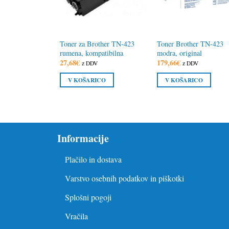
Toner za Brother TN-423
Toner Brother TN-423
rumena, kompatibilna
modra, original
27,68
€
179,66
€
z DDV
z DDV
V KOŠARICO
V KOŠARICO
Informacije
Plačilo in dostava
Varstvo osebnih podatkov in piškotki
Splošni pogoji
Vračila