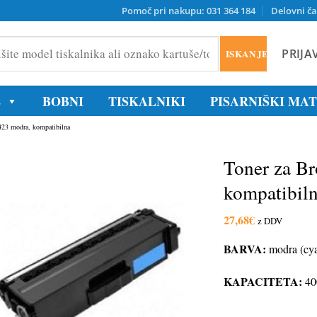
Pomoč pri nakupu: 031 364 184
Delovni ča
PRIJA
ISKANJE
ika
E
BOBNI
TISKALNIKI
PISARNIŠKI MA
/tonerja
423 modra, kompatibilna
Toner za B
kompatibil
27,68
€
z DDV
BARVA:
modra (cy
KAPACITETA:
400