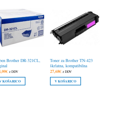
ben Brother DR-321CL,
Toner za Brother TN-423
ginal
škrlatna, kompatibilna
4,00
€
27,68
€
z DDV
z DDV
V KOŠARICO
V KOŠARICO