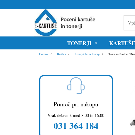
Skoči
na
Vpišite
vsebino
model
tiskaln
ali
oznako
TONERJI
KARTUŠ
kartuše
Domov
Brother
Kompatibilni tonerji
Toner za Brother TN-
Pomoč pri nakupu
Vsak delavnik med 8:00 in 16:00
031 364 184