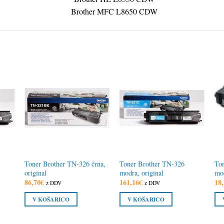
Brother MFC L8650 CDW
Toner Brother TN-326 črna,
Toner Brother TN-326
Ton
original
modra, original
mod
86,70
€
161,16
€
18,
z DDV
z DDV
V KOŠARICO
V KOŠARICO