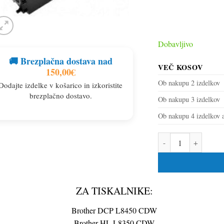
Dobavljivo
🚚 Brezplačna dostava nad
VEČ KOSOV
150,00
€
Ob nakupu 2 izdelkov
Dodajte izdelke v košarico in izkoristite
brezplačno dostavo.
Ob nakupu 3 izdelkov
Ob nakupu 4 izdelkov a
Toner za Brother TN-
ZA TISKALNIKE:
Brother DCP L8450 CDW
Brother HL L8350 CDW