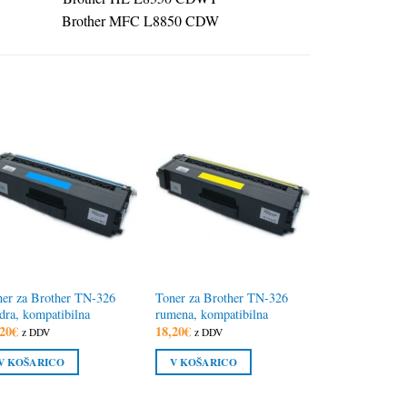
Brother MFC L8850 CDW
er za Brother TN-326
Toner za Brother TN-326
ra, kompatibilna
rumena, kompatibilna
20
€
18,20
€
z DDV
z DDV
V KOŠARICO
V KOŠARICO