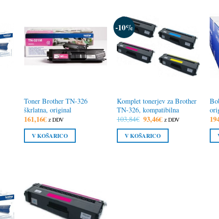
-10%
Toner Brother TN-326
Komplet tonerjev za Brother
Bo
škrlatna, original
TN-326, kompatibilna
ori
161,16
€
Izvirna
93,46
€
Trenutna
19
103,84
€
z DDV
z DDV
cena
cena
je
je:
V KOŠARICO
V KOŠARICO
bila:
93,46€.
103,84€.