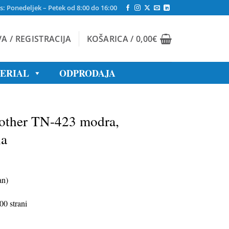
s: Ponedeljek – Petek od 8:00 do 16:00
VA / REGISTRACIJA
KOŠARICA /
0,00
€
TERIAL
ODPRODAJA
rother TN-423 modra,
na
an)
0 strani