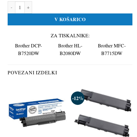
Toner za Brother TN-B023 črna, kompatibilna količina
V KOŠARICO
ZA TISKALNIKE:
Brother DCP-
Brother HL-
Brother MFC-
B7520DW
B2080DW
B7715DW
POVEZANI IZDELKI
-12%