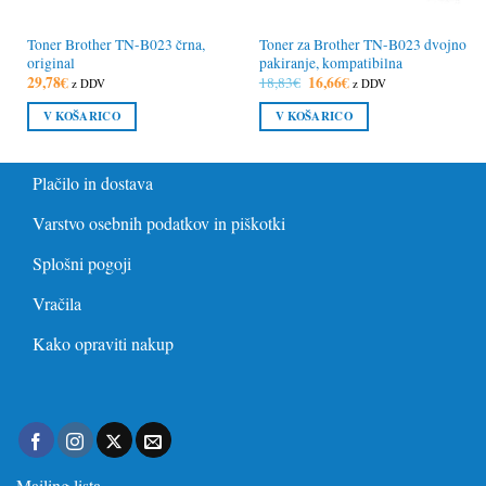
Toner Brother TN-B023 črna,
Toner za Brother TN-B023 dvojno
original
pakiranje, kompatibilna
29,78
€
Izvirna
16,66
€
Trenutna
18,83
€
z DDV
z DDV
cena
cena
je
je:
V KOŠARICO
V KOŠARICO
bila:
16,66€.
18,83€.
Plačilo in dostava
Varstvo osebnih podatkov in piškotki
Splošni pogoji
Vračila
Kako opraviti nakup
Mailing lista