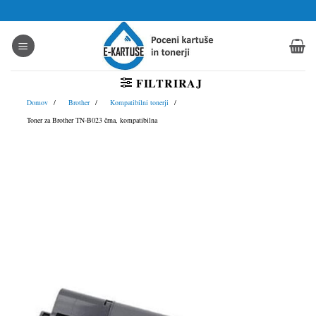
Skoči
na
vsebino
FILTRIRAJ
Domov
Brother
Kompatibilni tonerji
Toner za Brother TN-B023 črna, kompatibilna