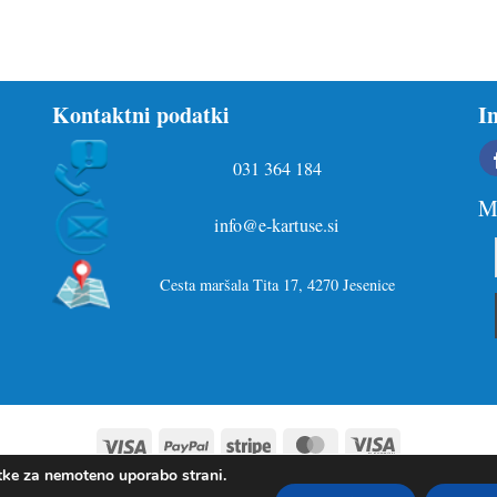
Kontaktni podatki
I
031 364 184
Ma
info@e-kartuse.si
Cesta maršala Tita 17, 4270 Jesenice
Visa
PayPal
Stripe
MasterCard
Visa
Electron
tke za nemoteno uporabo strani.
ARSTVO OSEBNIH PODATKOV IN PIŠKOTKI
SPLOŠNI POGOJI
VRAČILA