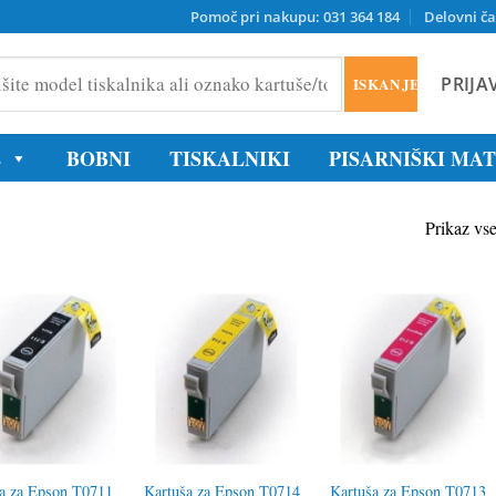
Pomoč pri nakupu: 031 364 184
Delovni ča
PRIJA
ISKANJE
ika
E
BOBNI
TISKALNIKI
PISARNIŠKI MA
/tonerja
Prikaz vse
a za Epson T0711
Kartuša za Epson T0714
Kartuša za Epson T0713