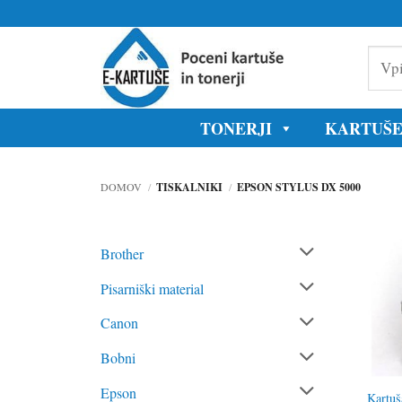
Skoči
na
Vpišite
vsebino
model
tiskaln
ali
oznako
TONERJI
KARTUŠ
kartuše
DOMOV
/
TISKALNIKI
/
EPSON STYLUS DX 5000
Brother
Pisarniški material
Canon
Bobni
Epson
Kartuš