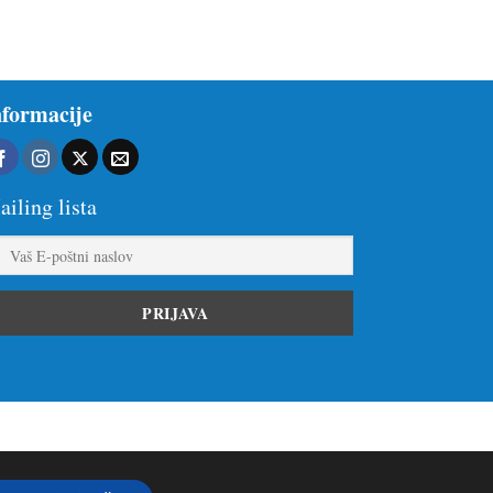
nformacije
iling lista
KAKO OPRAVITI NAKUP