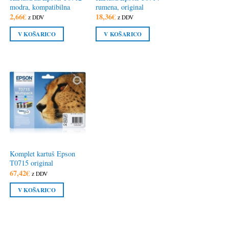
modra, kompatibilna
rumena, original
2,66
€
18,36
€
z DDV
z DDV
V KOŠARICO
V KOŠARICO
Komplet kartuš Epson
T0715 original
67,42
€
z DDV
V KOŠARICO