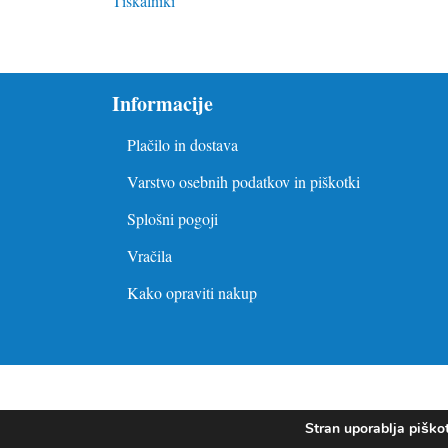
Tiskalniki
Informacije
Plačilo in dostava
Varstvo osebnih podatkov in piškotki
Splošni pogoji
Vračila
Kako opraviti nakup
Stran uporablja piško
PLAČILO IN DOSTAVA
V