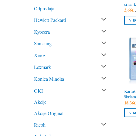
črna, 
Odprodaja
2,66
€
Hewlett-Packard
V K
Kyocera
Samsung
Xerox
Lexmark
Konica Minolta
OKI
Kartu
škrlatn
Akcije
18,36
Akcije Original
V K
Ricoh