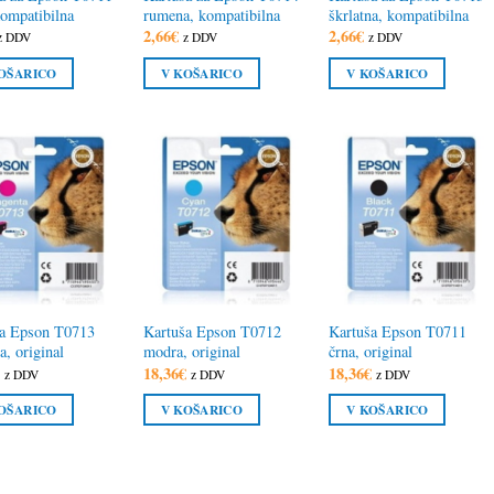
kompatibilna
rumena, kompatibilna
škrlatna, kompatibilna
2,66
€
2,66
€
z DDV
z DDV
z DDV
OŠARICO
V KOŠARICO
V KOŠARICO
ša Epson T0713
Kartuša Epson T0712
Kartuša Epson T0711
a, original
modra, original
črna, original
€
18,36
€
18,36
€
z DDV
z DDV
z DDV
OŠARICO
V KOŠARICO
V KOŠARICO