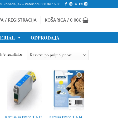
s: Ponedeljek – Petek od 8:00 do 16:00
VA / REGISTRACIJA
KOŠARICA /
0,00
€
TERIAL
ODPRODAJA
Razvrščeno
h 9 rezultatov
po
priljubljenosti
Kartuša za Epson T0712
Kartuša Epson T0714