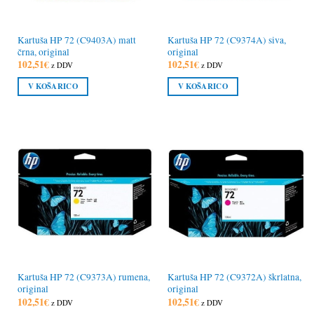
Kartuša HP 72 (C9403A) matt
Kartuša HP 72 (C9374A) siva,
črna, original
original
102,51
€
102,51
€
z DDV
z DDV
V KOŠARICO
V KOŠARICO
Kartuša HP 72 (C9373A) rumena,
Kartuša HP 72 (C9372A) škrlatna,
original
original
102,51
€
102,51
€
z DDV
z DDV