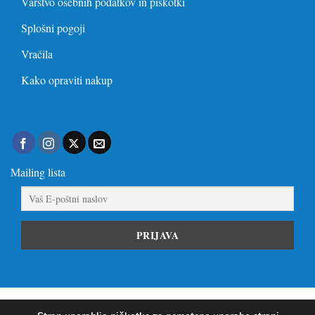
Varstvo osebnih podatkov in piškotki
Splošni pogoji
Vračila
Kako opraviti nakup
Mailing lista
Visa
PayPal
Stripe
MasterCard
Visa