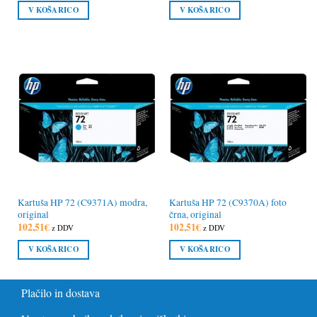
V KOŠARICO
V KOŠARICO
Kartuša HP 72 (C9371A) modra,
Kartuša HP 72 (C9370A) foto
original
črna, original
102,51
€
102,51
€
z DDV
z DDV
V KOŠARICO
V KOŠARICO
Plačilo in dostava