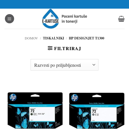
Skoči
na
vsebino
DOMOV
/
TISKALNIKI
/
HP DESIGNJET T1300
FILTRIRAJ