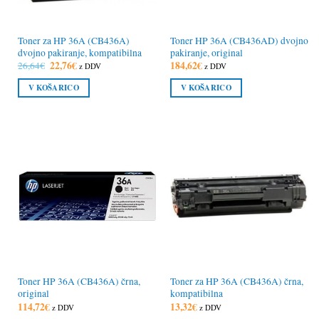
Toner za HP 36A (CB436A)
Toner HP 36A (CB436AD) dvojno
dvojno pakiranje, kompatibilna
pakiranje, original
Izvirna
22,76
€
Trenutna
184,62
€
26,64
€
z DDV
z DDV
cena
cena
je
je:
V KOŠARICO
V KOŠARICO
bila:
22,76€.
26,64€.
Toner HP 36A (CB436A) črna,
Toner za HP 36A (CB436A) črna,
original
kompatibilna
114,72
€
13,32
€
z DDV
z DDV