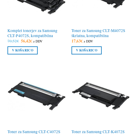
Komplet tonerjev za Samsung
Toner za Samsung CLT-M4072S
CLT-P4072S, kompatibilna
škrlatna, kompatibilna
Izvirna
56,42
€
Trenutna
17,63
€
70,52
€
z DDV
z DDV
cena
cena
je
je:
V KOŠARICO
V KOŠARICO
bila:
56,42€.
70,52€.
Toner za Samsung CLT-C4072S
Toner za Samsung CLT-K4072S