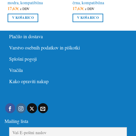
modra, kompatibilna
črna, kompatibilna
17,63
€
17,63
€
z DDV
z DDV
V KOŠARICO
V KOŠARICO
Plačilo in dostava
Varstvo osebnih podatkov in piškotki
Splošni pogoji
Vračila
Kako opraviti nakup
Mailing lista