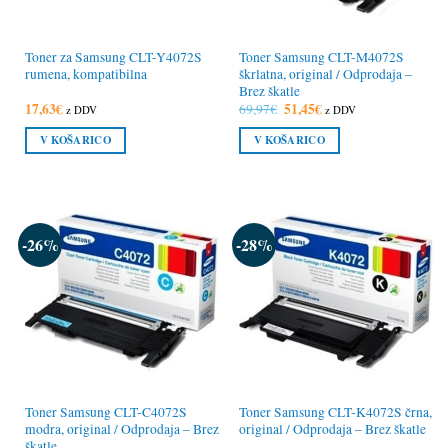
Toner za Samsung CLT-Y4072S
Toner Samsung CLT-M4072S
rumena, kompatibilna
škrlatna, original / Odprodaja –
Brez škatle
17,63
€
Izvirna
51,45
€
Trenutna
69,97
€
z DDV
z DDV
cena
cena
je
je:
V KOŠARICO
V KOŠARICO
bila:
51,45€.
69,97€.
-26%
-28%
Toner Samsung CLT-C4072S
Toner Samsung CLT-K4072S črna,
modra, original / Odprodaja – Brez
original / Odprodaja – Brez škatle
škatle