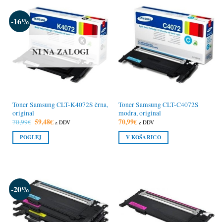
-16%
NI NA ZALOGI
Toner Samsung CLT-K4072S črna,
Toner Samsung CLT-C4072S
original
modra, original
Izvirna
59,48
€
Trenutna
70,99
€
70,99
€
z DDV
z DDV
cena
cena
je
je:
POGLEJ
V KOŠARICO
bila:
59,48€.
70,99€.
-20%