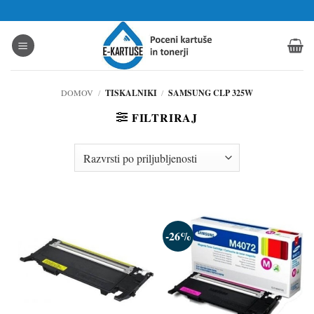
Skoči
na
vsebino
DOMOV
/
TISKALNIKI
/
SAMSUNG CLP 325W
FILTRIRAJ
-26%