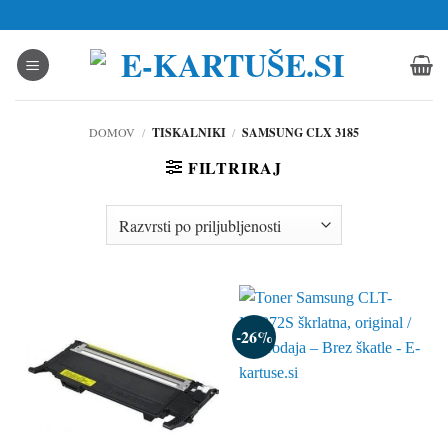
Skoči
na
vsebino
DOMOV
/
TISKALNIKI
/
SAMSUNG CLX 3185
FILTRIRAJ
-26%