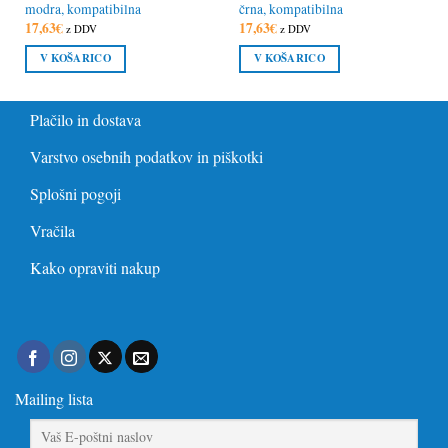
modra, kompatibilna
črna, kompatibilna
17,63
€
17,63
€
z DDV
z DDV
V KOŠARICO
V KOŠARICO
Plačilo in dostava
Varstvo osebnih podatkov in piškotki
Splošni pogoji
Vračila
Kako opraviti nakup
Mailing lista