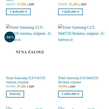
Izvirna
51,45
€
Trenutna
Izvirna
51,45
€
Trenutna
69,97
€
70,99
€
z DDV
z DDV
cena
cena
cena
cena
je
je:
je
je:
V KOŠARICO
V KOŠARICO
bila:
51,45€.
bila:
51,45€.
69,97€.
70,99€.
-16%
NI NA ZALOGI
Toner Samsung CLT-Y4072S
Toner Samsung CLT-M4072S
rumena, original
škrlatna, original
Izvirna
59,48
€
Trenutna
70,99
€
70,99
€
z DDV
z DDV
cena
cena
je
je:
POGLEJ
V KOŠARICO
bila:
59,48€.
70,99€.