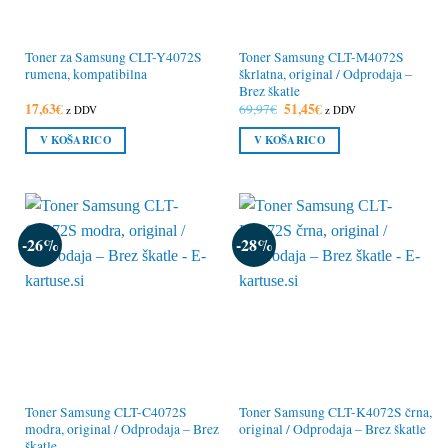
Toner za Samsung CLT-Y4072S
Toner Samsung CLT-M4072S
rumena, kompatibilna
škrlatna, original / Odprodaja –
Brez škatle
17,63
€
Izvirna
51,45
€
Trenutna
69,97
€
z DDV
z DDV
cena
cena
je
je:
V KOŠARICO
V KOŠARICO
bila:
51,45€.
69,97€.
-26%
-28%
Toner Samsung CLT-C4072S
Toner Samsung CLT-K4072S črna,
modra, original / Odprodaja – Brez
original / Odprodaja – Brez škatle
škatle