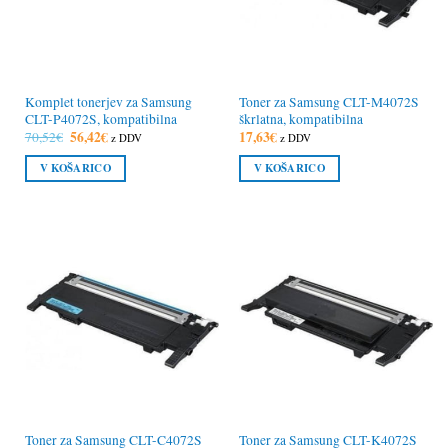
Komplet tonerjev za Samsung
Toner za Samsung CLT-M4072S
CLT-P4072S, kompatibilna
škrlatna, kompatibilna
Izvirna
56,42
€
Trenutna
17,63
€
70,52
€
z DDV
z DDV
cena
cena
je
je:
V KOŠARICO
V KOŠARICO
bila:
56,42€.
70,52€.
Toner za Samsung CLT-C4072S
Toner za Samsung CLT-K4072S