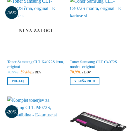
-16%
NI NA ZALOGI
Toner Samsung CLT-K4072S črna,
Toner Samsung CLT-C4072S
original
modra, original
Izvirna
59,48
€
Trenutna
70,99
€
70,99
€
z DDV
z DDV
cena
cena
je
je:
POGLEJ
V KOŠARICO
bila:
59,48€.
70,99€.
-20%