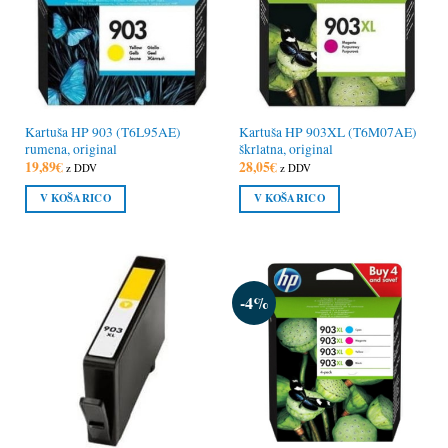
Kartuša HP 903 (T6L95AE)
Kartuša HP 903XL (T6M07AE)
rumena, original
škrlatna, original
19,89
€
28,05
€
z DDV
z DDV
V KOŠARICO
V KOŠARICO
-4%