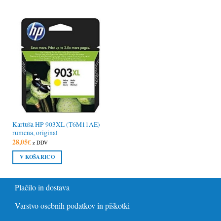
Kartuša HP 903XL (T6M11AE)
rumena, original
28,05
€
z DDV
V KOŠARICO
Plačilo in dostava
Varstvo osebnih podatkov in piškotki