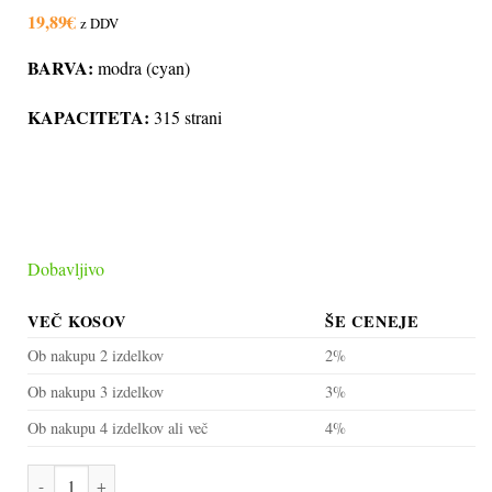
19,89
€
z DDV
BARVA:
modra (cyan)
KAPACITETA:
315 strani
Dobavljivo
VEČ KOSOV
ŠE CENEJE
Ob nakupu 2 izdelkov
2%
Ob nakupu 3 izdelkov
3%
Ob nakupu 4 izdelkov ali več
4%
Kartuša HP 903 (T6L87AE) modra, original količina