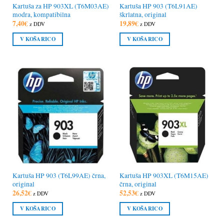
Kartuša za HP 903XL (T6M03AE)
Kartuša HP 903 (T6L91AE)
modra, kompatibilna
škrlatna, original
7,40
€
19,89
€
z DDV
z DDV
V KOŠARICO
V KOŠARICO
Kartuša HP 903 (T6L99AE) črna,
Kartuša HP 903XL (T6M15AE)
original
črna, original
26,52
€
52,53
€
z DDV
z DDV
V KOŠARICO
V KOŠARICO