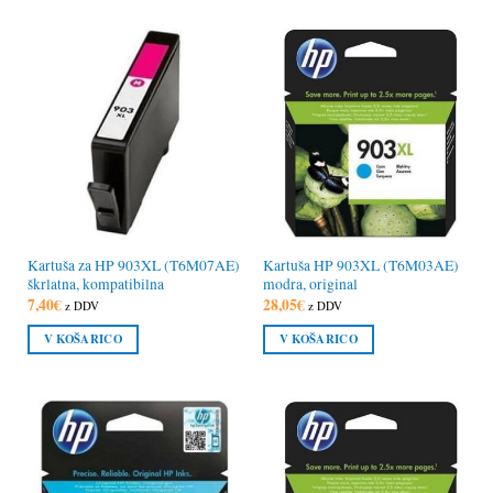
Kartuša za HP 903XL (T6M07AE)
Kartuša HP 903XL (T6M03AE)
škrlatna, kompatibilna
modra, original
7,40
€
28,05
€
z DDV
z DDV
V KOŠARICO
V KOŠARICO