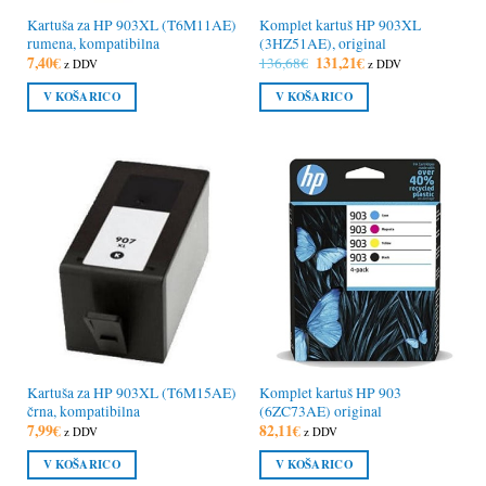
Kartuša za HP 903XL (T6M11AE)
Komplet kartuš HP 903XL
rumena, kompatibilna
(3HZ51AE), original
7,40
€
Izvirna
131,21
€
Trenutna
136,68
€
z DDV
z DDV
cena
cena
je
je:
V KOŠARICO
V KOŠARICO
bila:
131,21€.
136,68€.
Kartuša za HP 903XL (T6M15AE)
Komplet kartuš HP 903
črna, kompatibilna
(6ZC73AE) original
7,99
€
82,11
€
z DDV
z DDV
V KOŠARICO
V KOŠARICO