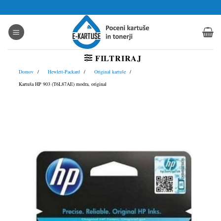
Skoči
na
vsebino
FILTRIRAJ
Domov
Hewlett-Packard
Original kartuše
Kartuša HP 903 (T6L87AE) modra, original