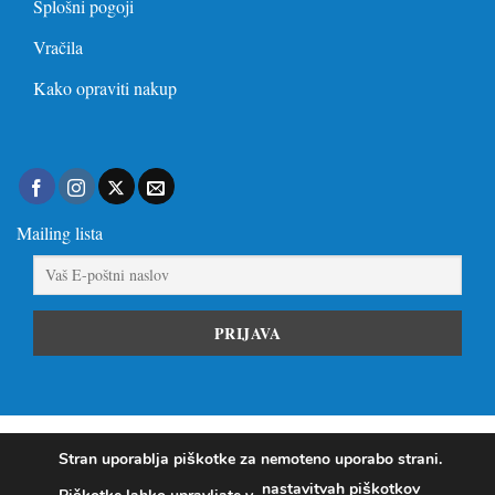
Splošni pogoji
Vračila
Kako opraviti nakup
Mailing lista
Visa
PayPal
Stripe
MasterCard
Visa
Stran uporablja piškotke za nemoteno uporabo strani.
Electron
nastavitvah piškotkov