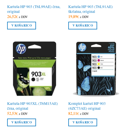
Kartuša HP 903 (T6L99AE) črna,
Kartuša HP 903 (T6L91AE)
original
škrlatna, original
26,52
€
19,89
€
z DDV
z DDV
V KOŠARICO
V KOŠARICO
Kartuša HP 903XL (T6M15AE)
Komplet kartuš HP 903
črna, original
(6ZC73AE) original
52,53
€
82,11
€
z DDV
z DDV
V KOŠARICO
V KOŠARICO