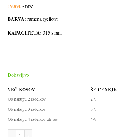
19,89
€
z DDV
BARVA:
rumena (yellow)
KAPACITETA:
315 strani
Dobavljivo
VEČ KOSOV
ŠE CENEJE
Ob nakupu 2 izdelkov
2%
Ob nakupu 3 izdelkov
3%
Ob nakupu 4 izdelkov ali več
4%
Kartuša HP 903 (T6L95AE) rumena, original količina