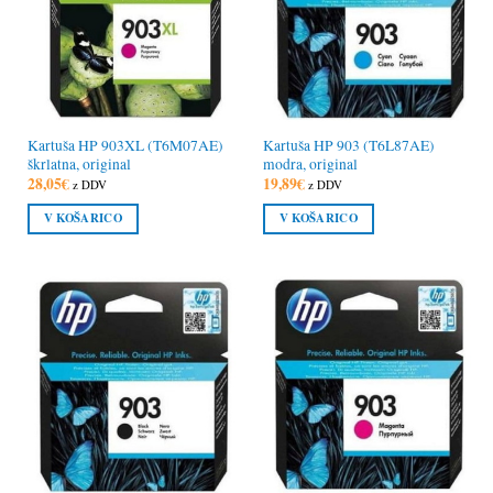
Kartuša HP 903XL (T6M07AE)
Kartuša HP 903 (T6L87AE)
škrlatna, original
modra, original
28,05
€
19,89
€
z DDV
z DDV
V KOŠARICO
V KOŠARICO