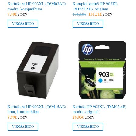
Kartuša za HP 903XL (T6M03AE)
Komplet kartuš HP 903XL
modra, kompatibilna
(3HZ51AE), original
7,40
€
Izvirna
131,21
€
Trenutna
136,68
€
z DDV
z DDV
cena
cena
je
je:
V KOŠARICO
V KOŠARICO
bila:
131,21€.
136,68€.
Kartuša za HP 903XL (T6M15AE)
Kartuša HP 903XL (T6M03AE)
črna, kompatibilna
modra, original
7,99
€
28,05
€
z DDV
z DDV
V KOŠARICO
V KOŠARICO