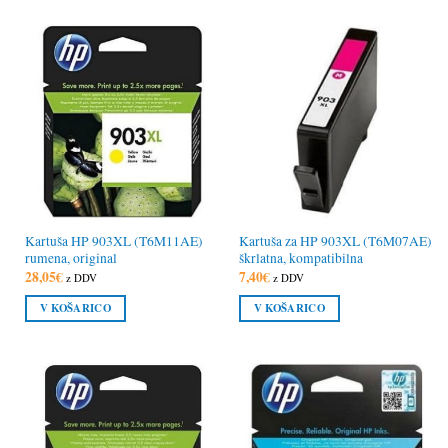
Kartuša HP 903XL (T6M11AE)
Kartuša za HP 903XL (T6M07AE)
rumena, original
škrlatna, kompatibilna
28,05
€
7,40
€
z DDV
z DDV
V KOŠARICO
V KOŠARICO