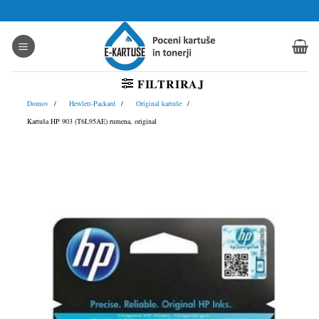
Skoči
na
vsebino
FILTRIRAJ
Domov
Hewlett-Packard
Original kartuše
Kartuša HP 903 (T6L95AE) rumena, original