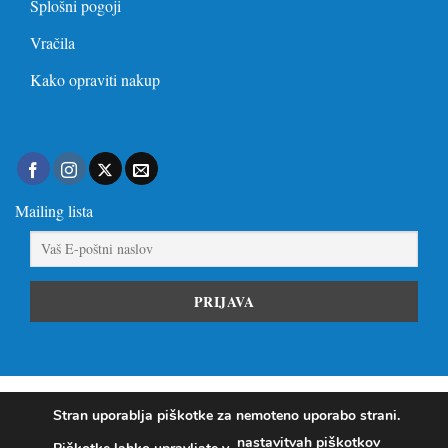
Splošni pogoji
Vračila
Kako opraviti nakup
Mailing lista
Visa
PayPal
Stripe
MasterCard
Visa
Stran uporablja piškotke za nemoteno uporabo strani.
Electron
nastavitvah piškotkov